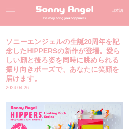
toggle
日本語
navigation
简体中文
English
한국어
ソニーエンジェルの生誕20周年を記
念したHIPPERSの新作が登場。愛ら
しい顔と後ろ姿を同時に眺められる
振り向きポーズで、あなたに笑顔を
届けます。
2024.04.26