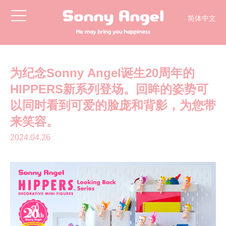
toggle
简体中文
navigation
English
日本語
한국어
为纪念Sonny Angel诞生20周年的
HIPPERS新系列登场。回眸的姿势可
以同时看到可爱的脸庞和背影，为您带
来笑容。
2024.04.26